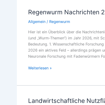
es
2026?
Regenwurm Nachrichten 
Allgemein
/
Regenwurm
Hier ist ein Überblick über die Nachricht
(und „Wurm-Themen“) im Jahr 2026, mit S
Bedeutung. 1. Wissenschaftliche Forschun
2026 ein aktives Feld – allerdings prägen 
Neuronale Forschung mit Fadenwürmern F
Regenwurm
Weiterlesen »
Nachrichten
2026
Landwirtschaftliche Nutzfl