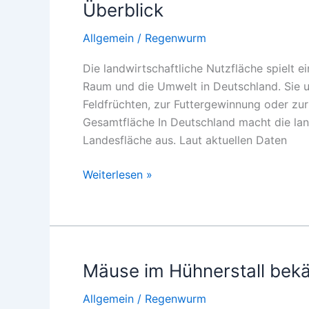
Überblick
Allgemein
/
Regenwurm
Die landwirtschaftliche Nutzfläche spielt ei
Raum und die Umwelt in Deutschland. Sie u
Feldfrüchten, zur Futtergewinnung oder zu
Gesamtfläche In Deutschland macht die land
Landesfläche aus. Laut aktuellen Daten
Landwirtschaftliche
Weiterlesen »
Nutzfläche
in
Deutschland
–
Ein
Mäuse im Hühnerstall bekä
Überblick
Allgemein
/
Regenwurm