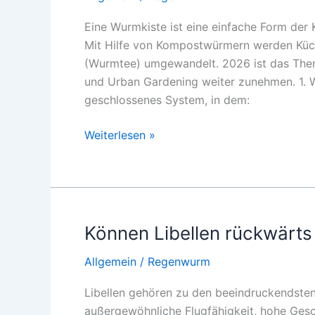
Dünger
Eine Wurmkiste ist eine einfache Form der
der
Mit Hilfe von Kompostwürmern werden Küch
Welt
(Wurmtee) umgewandelt. 2026 ist das Them
herstellst
und Urban Gardening weiter zunehmen. 1. W
2026
geschlossenes System, in dem:
Wurmkiste
Weiterlesen »
selber
bauen
–
Anleitung
2026
Können Libellen rückwärts 
Allgemein
/
Regenwurm
Libellen gehören zu den beeindruckendsten 
außergewöhnliche Flugfähigkeit, hohe Gesc