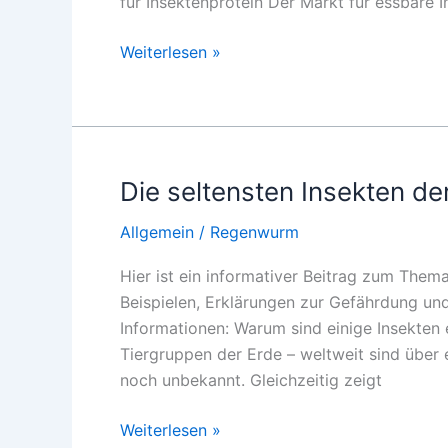
für Insektenprotein Der Markt für essbare 
Insektenhaltung
Weiterlesen »
Trends
2026
Die seltensten Insekten de
Allgemein
/
Regenwurm
Hier ist ein informativer Beitrag zum Thema
Beispielen, Erklärungen zur Gefährdung und
Informationen: Warum sind einige Insekten 
Tiergruppen der Erde – weltweit sind über e
noch unbekannt. Gleichzeitig zeigt
Die
Weiterlesen »