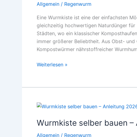
Allgemein
/
Regenwurm
Eine Wurmkiste ist eine der einfachsten Mö
gleichzeitig hochwertigen Naturdünger für
Städten, wo ein klassischer Komposthaufe
immer größerer Beliebtheit. Aus Obst- und 
Kompostwürmer nährstoffreicher Wurmhumus
Wurmkiste
Weiterlesen »
für
Einsteiger:
Wie
du
auf
dem
Balkon
Wurmkiste selber bauen – 
den
Allgemein
/
Regenwurm
besten