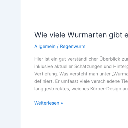
seltensten
Insekten
der
Welt
2026
Wie viele Wurmarten gibt 
Allgemein
/
Regenwurm
Hier ist ein gut verständlicher Überblick 
inklusive aktueller Schätzungen und Hinter
Vertiefung. Was versteht man unter „Wurmar
definiert. Er umfasst viele verschiedene Tie
langgestrecktes, weiches Körper-Design au
Wie
Weiterlesen »
viele
Wurmarten
gibt