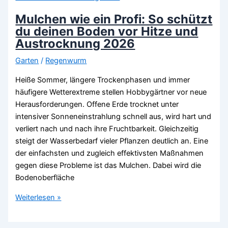
Sand-
oder
Mulchen wie ein Profi: So schützt
Tonboden
du deinen Boden vor Hitze und
nachhaltig
Austrocknung 2026
verbessert
Garten
/
Regenwurm
2026
Heiße Sommer, längere Trockenphasen und immer
häufigere Wetterextreme stellen Hobbygärtner vor neue
Herausforderungen. Offene Erde trocknet unter
intensiver Sonneneinstrahlung schnell aus, wird hart und
verliert nach und nach ihre Fruchtbarkeit. Gleichzeitig
steigt der Wasserbedarf vieler Pflanzen deutlich an. Eine
der einfachsten und zugleich effektivsten Maßnahmen
gegen diese Probleme ist das Mulchen. Dabei wird die
Bodenoberfläche
Mulchen
Weiterlesen »
wie
ein