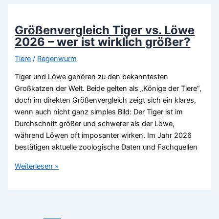
So
wird
dein
Größenvergleich Tiger vs. Löwe
Balkon
2026 – wer ist wirklich größer?
zur
Tiere
/
Regenwurm
Mini-
Oase
Tiger und Löwe gehören zu den bekanntesten
für
Großkatzen der Welt. Beide gelten als „Könige der Tiere“,
Wildbienen
doch im direkten Größenvergleich zeigt sich ein klares,
(2026)
wenn auch nicht ganz simples Bild: Der Tiger ist im
Durchschnitt größer und schwerer als der Löwe,
während Löwen oft imposanter wirken. Im Jahr 2026
bestätigen aktuelle zoologische Daten und Fachquellen
Größenvergleich
Weiterlesen »
Tiger
vs.
Löwe
2026