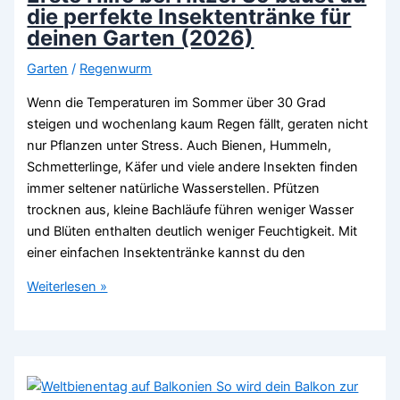
deinen
die perfekte Insektentränke für
Garten
deinen Garten (2026)
und
Garten
/
Regenwurm
seine
Tiere
Wenn die Temperaturen im Sommer über 30 Grad
ist
steigen und wochenlang kaum Regen fällt, geraten nicht
(2026)
nur Pflanzen unter Stress. Auch Bienen, Hummeln,
Schmetterlinge, Käfer und viele andere Insekten finden
immer seltener natürliche Wasserstellen. Pfützen
trocknen aus, kleine Bachläufe führen weniger Wasser
und Blüten enthalten deutlich weniger Feuchtigkeit. Mit
einer einfachen Insektentränke kannst du den
Erste
Weiterlesen »
Hilfe
bei
Hitze:
So
baust