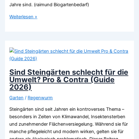
Jahre sind. (raimund Biogartenbedarf)
Alte
Weiterlesen »
robuste
Tulpensorten
–
welche
gibt
es?
(Guide
Sind Steingärten schlecht für die
2026)
Umwelt? Pro & Contra (Guide
2026)
Garten
/
Regenwurm
Steingärten sind seit Jahren ein kontroverses Thema –
besonders in Zeiten von Klimawandel, Insektensterben
und zunehmender Flächenversiegelung. Während sie für
manche pflegeleicht und modern wirken, gelten sie für