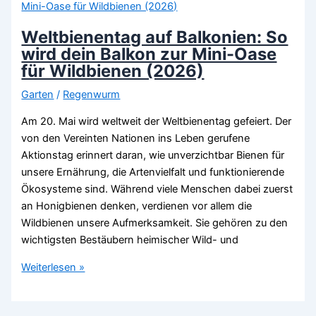
du
die
Weltbienentag auf Balkonien: So
perfekte
wird dein Balkon zur Mini-Oase
Insektentränke
für Wildbienen (2026)
für
Garten
/
Regenwurm
deinen
Garten
Am 20. Mai wird weltweit der Weltbienentag gefeiert. Der
(2026)
von den Vereinten Nationen ins Leben gerufene
Aktionstag erinnert daran, wie unverzichtbar Bienen für
unsere Ernährung, die Artenvielfalt und funktionierende
Ökosysteme sind. Während viele Menschen dabei zuerst
an Honigbienen denken, verdienen vor allem die
Wildbienen unsere Aufmerksamkeit. Sie gehören zu den
wichtigsten Bestäubern heimischer Wild- und
Weltbienentag
Weiterlesen »
auf
Balkonien: