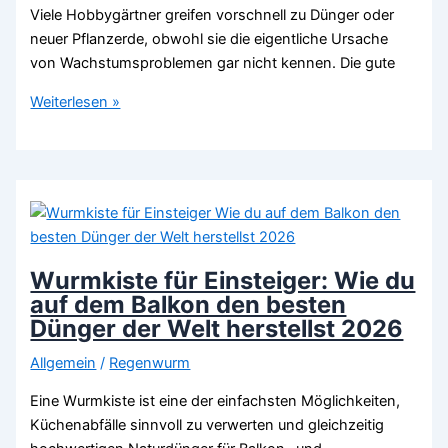
Viele Hobbygärtner greifen vorschnell zu Dünger oder
neuer Pflanzerde, obwohl sie die eigentliche Ursache
von Wachstumsproblemen gar nicht kennen. Die gute
Wie
Weiterlesen »
gesund
ist
deine
Erde?
3
einfache
Tests
Wurmkiste für Einsteiger: Wie du
für
auf dem Balkon den besten
deinen
Dünger der Welt herstellst 2026
Gartenboden
Allgemein
/
Regenwurm
2026
Eine Wurmkiste ist eine der einfachsten Möglichkeiten,
Küchenabfälle sinnvoll zu verwerten und gleichzeitig