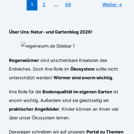
–
1
2
…
69
Weiter
→
wer
ist
wirklich
größer?
Über Uns: Natur- und Gartenblog 2026!
Regenwürmer
sind unscheinbare Kreaturen des
Erdreiches. Doch ihre Rolle im
Ökosystem
sollte nicht
unterschätzt werden!
Würmer sind enorm wichtig
.
Ihre Rolle für die
Bodenqualität im eigenen Garten
ist
enorm wichtig. Außerdem sind sie gleichzeitig ein
praktischer Angelköder
. Kinder können an ihnen viel
über unser Ökosystem lernen.
Deswegen schreiben wir auf unserem
Portal zu Themen