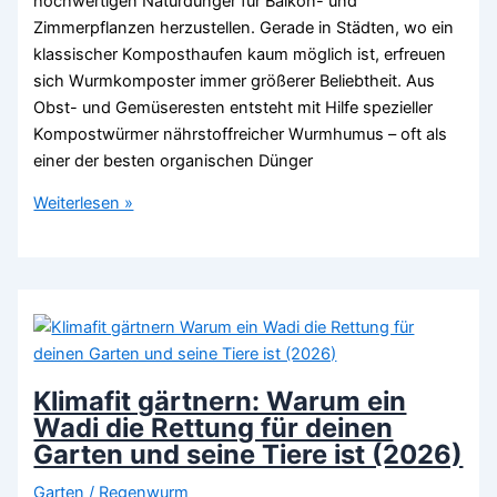
hochwertigen Naturdünger für Balkon- und
Zimmerpflanzen herzustellen. Gerade in Städten, wo ein
klassischer Komposthaufen kaum möglich ist, erfreuen
sich Wurmkomposter immer größerer Beliebtheit. Aus
Obst- und Gemüseresten entsteht mit Hilfe spezieller
Kompostwürmer nährstoffreicher Wurmhumus – oft als
einer der besten organischen Dünger
Wurmkiste
Weiterlesen »
für
Einsteiger:
Wie
du
auf
dem
Balkon
Klimafit gärtnern: Warum ein
den
Wadi die Rettung für deinen
besten
Garten und seine Tiere ist (2026)
Dünger
Garten
/
Regenwurm
der