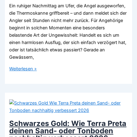
Ein ruhiger Nachmittag am Ufer, die Angel ausgeworfen,
die Thermoskanne griffbereit – und dann meldet sich der
Angler seit Stunden nicht mehr zurück. Für Angehörige
beginnt in solchen Momenten eine besonders
belastende Art der Ungewissheit: Handelt es sich um
einen harmlosen Ausflug, der sich einfach verzögert hat,
oder ist tatsächlich etwas passiert? Gerade an
Gewässern,
Mann
Weiterlesen »
beim
Angeln
verschwunden:
Vorteile
von
Handy-
Forensik
Schwarzes Gold: Wie Terra Preta
2026
deinen Sand- oder Tonboden