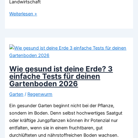
Landwirtschaft
Nie
Weiterlesen »
wieder
Umgraben:
Warum
die
„No-
Till“-
Methode
Wie gesund ist deine Erde? 3
deinen
einfache Tests für deinen
Boden
Gartenboden 2026
und
Garten
/
Regenwurm
deinen
Rücken
Ein gesunder Garten beginnt nicht bei der Pflanze,
schont
sondern im Boden. Denn selbst hochwertiges Saatgut
2026
oder kräftige Jungpflanzen können ihr Potenzial nur
entfalten, wenn sie in einem fruchtbaren, gut
durchlüfteten und nährstoffreichen Boden wachsen.