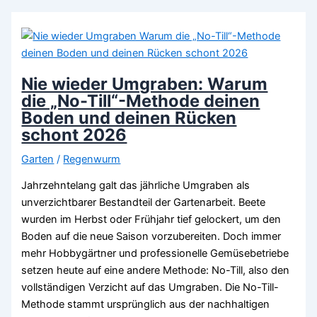
Profi:
So
schützt
du
deinen
Nie wieder Umgraben: Warum
Boden
die „No-Till“-Methode deinen
vor
Boden und deinen Rücken
Hitze
schont 2026
und
Garten
/
Regenwurm
Austrocknung
2026
Jahrzehntelang galt das jährliche Umgraben als
unverzichtbarer Bestandteil der Gartenarbeit. Beete
wurden im Herbst oder Frühjahr tief gelockert, um den
Boden auf die neue Saison vorzubereiten. Doch immer
mehr Hobbygärtner und professionelle Gemüsebetriebe
setzen heute auf eine andere Methode: No-Till, also den
vollständigen Verzicht auf das Umgraben. Die No-Till-
Methode stammt ursprünglich aus der nachhaltigen