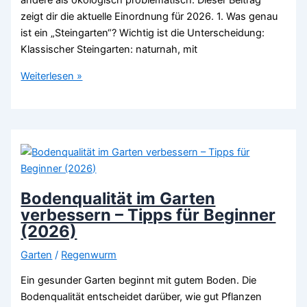
andere als ökologisch problematisch. Dieser Beitrag
zeigt dir die aktuelle Einordnung für 2026. 1. Was genau
ist ein „Steingarten“? Wichtig ist die Unterscheidung:
Klassischer Steingarten: naturnah, mit
Sind
Weiterlesen »
Steingärten
schlecht
für
die
Umwelt?
Pro
&
Bodenqualität im Garten
Contra
verbessern – Tipps für Beginner
(Guide
(2026)
2026)
Garten
/
Regenwurm
Ein gesunder Garten beginnt mit gutem Boden. Die
Bodenqualität entscheidet darüber, wie gut Pflanzen