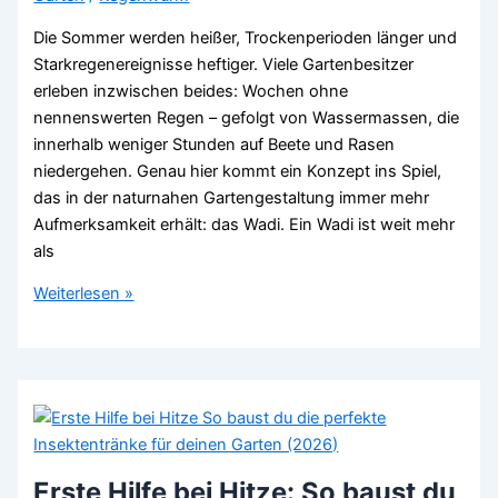
Welt
Die Sommer werden heißer, Trockenperioden länger und
herstellst
Starkregenereignisse heftiger. Viele Gartenbesitzer
2026
erleben inzwischen beides: Wochen ohne
nennenswerten Regen – gefolgt von Wassermassen, die
innerhalb weniger Stunden auf Beete und Rasen
niedergehen. Genau hier kommt ein Konzept ins Spiel,
das in der naturnahen Gartengestaltung immer mehr
Aufmerksamkeit erhält: das Wadi. Ein Wadi ist weit mehr
als
Klimafit
Weiterlesen »
gärtnern:
Warum
ein
Wadi
die
Rettung
für
Erste Hilfe bei Hitze: So baust du