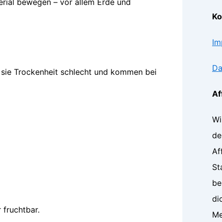
rial bewegen – vor allem Erde und
Ko
Im
Da
 sie Trockenheit schlecht und kommen bei
Af
Wi
de
Af
St
be
di
fruchtbar.
Me