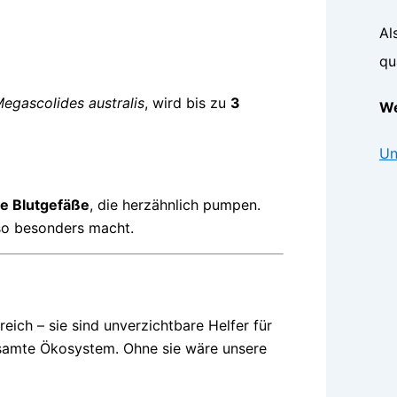
Al
qu
egascolides australis
, wird bis zu
3
We
Un
re Blutgefäße
, die herzähnlich pumpen.
 so besonders macht.
eich – sie sind unverzichtbare Helfer für
samte Ökosystem. Ohne sie wäre unsere