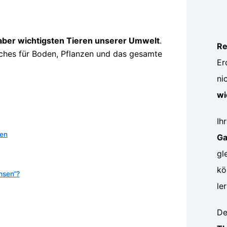
ber wichtigsten Tieren unserer Umwelt
.
R
iches für Boden, Pflanzen und das gesamte
Er
ni
wi
Ih
ten
Ga
gl
kö
hsen“?
le
De