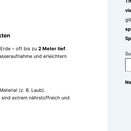
Th
vi
gi
sp
kten
Sp
Erde – oft bis zu
2 Meter tief
.
Su
asseraufnahme und erleichtern
Ne
aterial (z. B. Laub).
 sind extrem nährstoffreich und