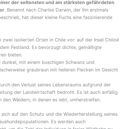
 einer der seltensten und am stärksten gefährdeten
or
. Benannt nach Charles Darwin, der ihn erstmals
schrieb, hat dieser kleine Fuchs eine faszinierende
ei isolierten Orten in Chile vor: auf der Insel Chiloé
 dem Festland. Es bevorzugt dichte, gemäßigte
ren bieten.
nd dunkel, mit einem buschigen Schwanz und
pischerweise graubraun mit helleren Flecken im Gesicht
durch den Verlust seines Lebensraums aufgrund der
tung der Landwirtschaft bedroht. Es ist auch anfällig
n den Wäldern, in denen es lebt, umherstreifen.
ich auf den Schutz und die Wiederherstellung seines
Haushundepopulationen. Es werden auch
t, um die Zahl der Individuen in freier Wildbahn zu